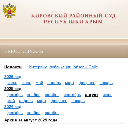
КИРОВСКИЙ РАЙОННЫЙ СУД
РЕСПУБЛИКИ КРЫМ
ПРЕСС-СЛУЖБА
Новости
Интервью, публикации, обзоры СМИ
2026 год
июль
июнь
май
апрель
март
февраль
январь
2025 год
декабрь
ноябрь
октябрь
сентябрь
август
июнь
май
апрель
март
февраль
январь
2024 год
декабрь
ноябрь
октябрь
Архив за август 2025 года