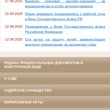
27.08.2025
Вынесен приговор кассиру-оценщику за
мошенничество в особо крупном размере
22.08.2025
Юные кировчане познакомились с работой суда
в День Государственного флага РФ
22.08.2025
Поздравление с Днем Государственного флага
Российской Федерации
12.08.2025
Суд встал на защиту детей: администрация
выплатит компенсацию за нападение собак
ПОДАЧА ПРОЦЕССУАЛЬНЫХ ДОКУМЕНТОВ В
ЭЛЕКТРОННОМ ВИДЕ
О СУДЕ
СУДЕЙСКОЕ СООБЩЕСТВО
НОРМАТИВНЫЕ АКТЫ