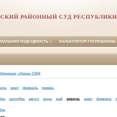
СКИЙ РАЙОННЫЙ СУД РЕСПУБЛИК
РИАЛЬНАЯ ПОДСУДНОСТЬ
КАЛЬКУЛЯТОР ГОСПОШЛИНЫ
убликации, обзоры СМИ
рель
март
февраль
январь
брь
сентябрь
август
июнь
май
апрель
март
февраль
брь
ода