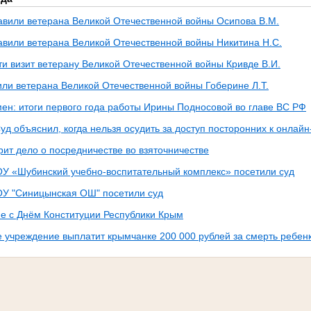
авили ветерана Великой Отечественной войны Осипова В.М.
авили ветерана Великой Отечественной войны Никитина Н.С.
ти визит ветерану Великой Отечественной войны Кривде В.И.
или ветерана Великой Отечественной войны Гоберине Л.Т.
ен: итоги первого года работы Ирины Подносовой во главе ВС РФ
д объяснил, когда нельзя осудить за доступ посторонних к онлайн
ит дело о посредничестве во взяточничестве
У «Шубинский учебно-воспитательный комплекс» посетили суд
У "Синицынская ОШ" посетили суд
е с Днём Конституции Республики Крым
 учреждение выплатит крымчанке 200 000 рублей за смерть ребен