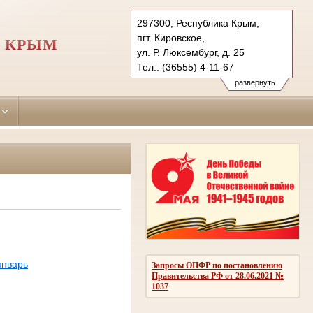
297300, Республика Крым,
пгт. Кировское,
И КРЫМ
ул. Р. Люксембург, д. 25
Тел.: (36555) 4-11-67
kirovskiy.krm@sudrf.ru
развернуть
январь
Запросы ОПФР по постановлению
Правительства РФ от 28.06.2021 №
1037