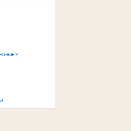
-банкингу
ка