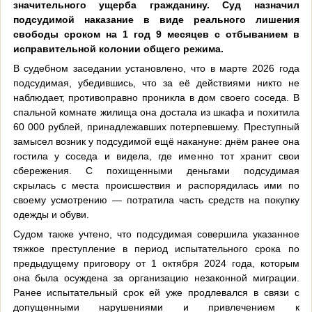
значительного ущерба гражданину. Суд назначил
подсудимой наказание в виде реального лишения
свободы сроком на 1 год 9 месяцев с отбыванием в
исправительной колонии общего режима.
В судебном заседании установлено, что в марте 2026 года
подсудимая, убедившись, что за её действиями никто не
наблюдает, противоправно проникла в дом своего соседа. В
спальной комнате жилища она достала из шкафа и похитила
60 000 рублей, принадлежавших потерпевшему. Преступный
замысел возник у подсудимой ещё накануне: днём ранее она
гостила у соседа и видела, где именно тот хранит свои
сбережения. С похищенными деньгами подсудимая
скрылась с места происшествия и распорядилась ими по
своему усмотрению — потратила часть средств на покупку
одежды и обуви.
Судом также учтено, что подсудимая совершила указанное
тяжкое преступление в период испытательного срока по
предыдущему приговору от 1 октября 2024 года, которым
она была осуждена за организацию незаконной миграции.
Ранее испытательный срок ей уже продлевался в связи с
допущенными нарушениями и привлечением к