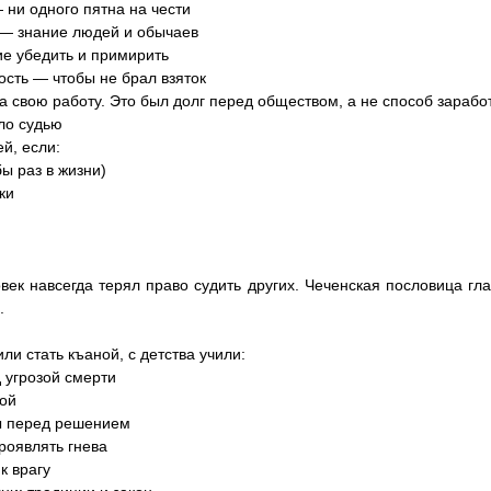
 ни одного пятна на чести
 — знание людей и обычаев
е убедить и примирить
сть — чтобы не брал взяток
а свою работу. Это был долг перед обществом, а не способ заработ
ло судью
й, если:
бы раз в жизни)
ки
ек навсегда терял право судить других. Чеченская пословица гласи
.
ли стать къаной, с детства учили:
 угрозой смерти
ой
ы перед решением
роявлять гнева
к врагу