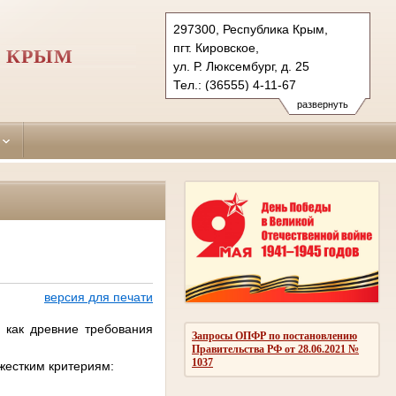
297300, Республика Крым,
пгт. Кировское,
И КРЫМ
ул. Р. Люксембург, д. 25
Тел.: (36555) 4-11-67
kirovskiy.krm@sudrf.ru
развернуть
версия для печати
 как древние требования
Запросы ОПФР по постановлению
Правительства РФ от 28.06.2021 №
1037
 жестким критериям: