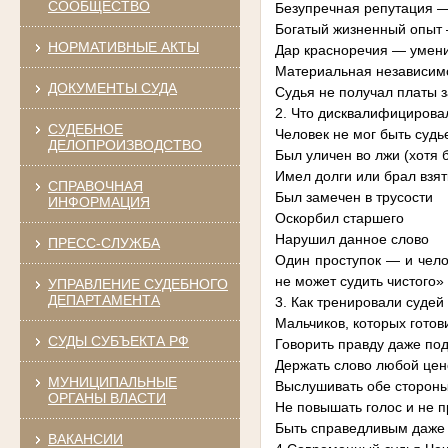
СООБЩЕСТВО
Безупречная репутация —
Богатый жизненный опыт
НОРМАТИВНЫЕ АКТЫ
Дар красноречия — умени
Материальная независимо
ДОКУМЕНТЫ СУДА
Судья не получал платы з
2. Что дисквалифицирова
СУДЕБНОЕ
Человек не мог быть судье
ДЕЛОПРОИЗВОДСТВО
Был уличен во лжи (хотя 
Имел долги или брал взят
СПРАВОЧНАЯ
Был замечен в трусости
ИНФОРМАЦИЯ
Оскорбил старшего
Нарушил данное слово
ПРЕСС-СЛУЖБА
Один проступок — и челов
не может судить чистого» 
УПРАВЛЕНИЕ СУДЕБНОГО
ДЕПАРТАМЕНТА
3. Как тренировали судей
Мальчиков, которых готови
СУДЫ СУБЪЕКТА РФ
Говорить правду даже под
Держать слово любой цен
МУНИЦИПАЛЬНЫЕ
Выслушивать обе сторон
ОРГАНЫ ВЛАСТИ
Не повышать голос и не п
Быть справедливым даже 
ВАКАНСИИ