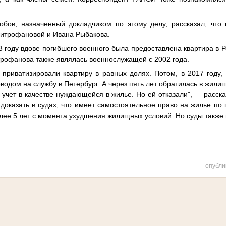
бов, назначенный докладчиком по этому делу, рассказал, что 
итрофановой и Ивана Рыбакова.
3 году вдове погибшего военного была предоставлена квартира в Р
трофанова также являлась военнослужащей с 2002 года.
 приватизировали квартиру в равных долях. Потом, в 2017 году
еводом на службу в Петербург. А через пять лет обратилась в жил
а учет в качестве нуждающейся в жилье. Но ей отказали", — расска
доказать в судах, что имеет самостоятельное право на жилье по
олее 5 лет с момента ухудшения жилищных условий. Но суды также
опубли