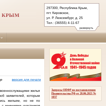
297300, Республика Крым,
пгт. Кировское,
И КРЫМ
ул. Р. Люксембург, д. 25
Тел.: (36555) 4-11-67
kirovskiy.krm@sudrf.ru
развернуть
де
версия для печати
Запросы ОПФР по постановлению
я военнослужащими жилья
Правительства РФ от 28.06.2021 №
лоб заявителей, которым
1037
ались жильем, но не по
 с мнениями участников