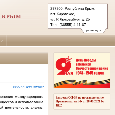
297300, Республика Крым,
пгт. Кировское,
И КРЫМ
ул. Р. Люксембург, д. 25
Тел.: (36555) 4-11-67
kirovskiy.krm@sudrf.ru
развернуть
версия для печати
менение международного
Запросы ОПФР по постановлению
Правительства РФ от 28.06.2021 №
роцессов и использование
1037
й деятельности: анализ,