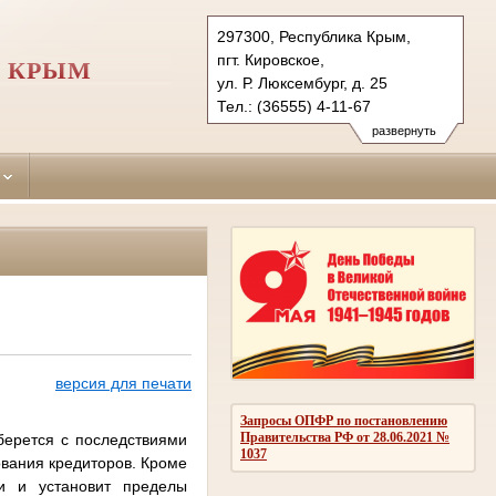
297300, Республика Крым,
пгт. Кировское,
И КРЫМ
ул. Р. Люксембург, д. 25
Тел.: (36555) 4-11-67
kirovskiy.krm@sudrf.ru
развернуть
версия для печати
Запросы ОПФР по постановлению
Правительства РФ от 28.06.2021 №
берется с последствиями
1037
ования кредиторов. Кроме
и и установит пределы